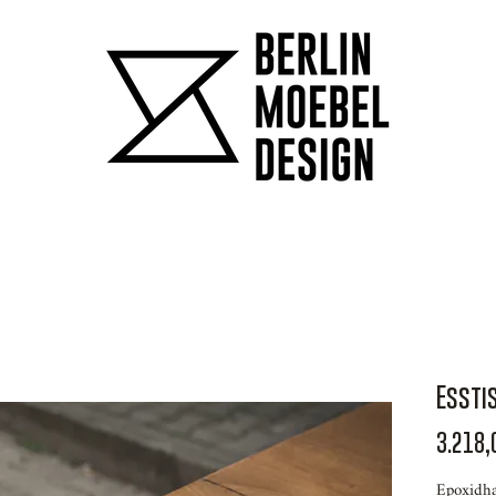
Essti
3.218,
Epoxidha