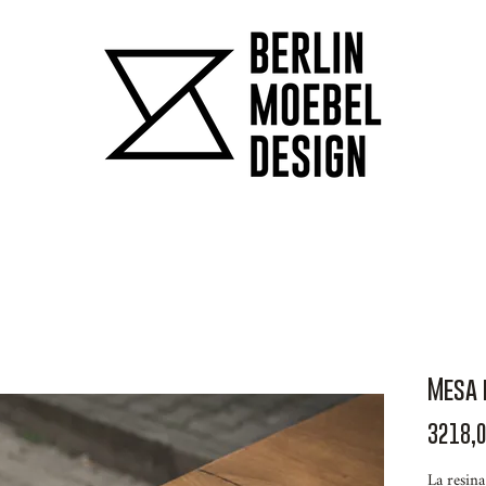
Mesa 
3218,0
La resina