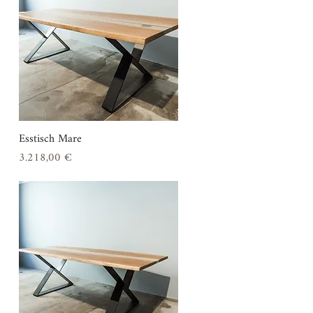
Esstisch Mare
Schnellansicht
Preis
3.218,00 €