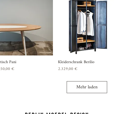
tisch Pani
Schnellansicht
Kleiderschrank Berilio
Schnellansicht
is
Preis
550,00 €
2.329,00 €
Mehr laden