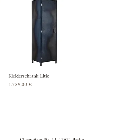
Kleiderschrank Litio
Schnellansicht
Preis
1.789,00 €
Chemnitzer Str. 11, 12621 Berlin