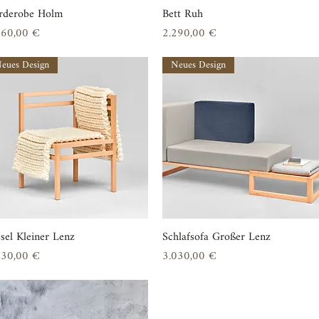
rderobe Holm
Schnellansicht
Bett Ruh
Schnellansicht
is
Preis
660,00 €
2.290,00 €
eues Design
Neues Design
sel Kleiner Lenz
Schnellansicht
Schlafsofa Großer Lenz
Schnellansicht
is
Preis
030,00 €
3.030,00 €