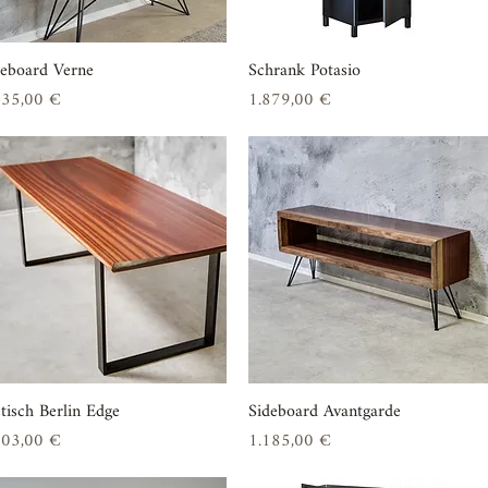
deboard Verne
Schnellansicht
Schrank Potasio
Schnellansicht
is
Preis
635,00 €
1.879,00 €
tisch Berlin Edge
Schnellansicht
Sideboard Avantgarde
Schnellansicht
is
Preis
703,00 €
1.185,00 €