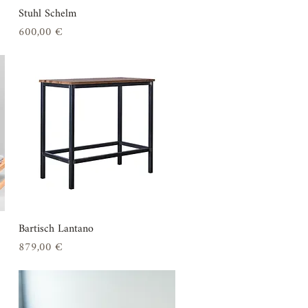
Stuhl Schelm
Schnellansicht
Preis
600,00 €
Bartisch Lantano
Schnellansicht
Preis
879,00 €