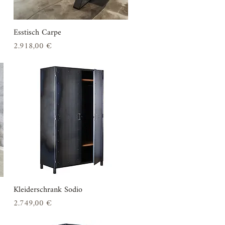
Esstisch Carpe
Schnellansicht
Preis
2.918,00 €
Kleiderschrank Sodio
Schnellansicht
Preis
2.749,00 €